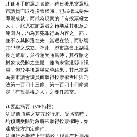
此係著手賄選之實施，待日後果當選縣
市議員而取得投票權時，犯罪構成要件
即屬成就，而成為現實的「有投票權之
人」。此原在賄選者之預期及其犯意之
範圍內，均為其犯罪行為內容之一部，
並不以其賄選在先，當選在後，而影響
其犯罪之成立。準此，縣市議會正副議
長之選舉，於行賄受賄當時，其行賄之
對象或受賄之主體，雖尚未當選縣市議
員，但於事後選舉揭曉結果，其已當選
為縣市議會議員而取得投票權者即與刑
法第一百四十三條、第一百四十四條規
定「有投票權之人」之要件該當。
🔺要點摘要（VIP特權）：
@ 提前賄選之雙方於行賄、受賂當時，
均預期受賄對象將來取得投票權時，始
達成雙方約定條件。
@ 雖行為斯時上非屬於「現實有投票權