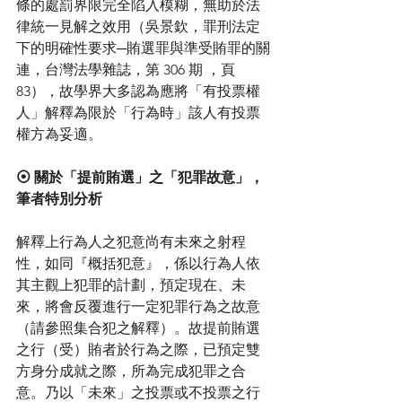
條的處罰界限完全陷入模糊，無助於法
律統一見解之效用（吳景欽，罪刑法定
下的明確性要求─賄選罪與準受賄罪的關
連，台灣法學雜誌，第 306 期 ，頁
83），故學界大多認為應將「有投票權
人」解釋為限於「行為時」該人有投票
權方為妥適。
⦿ 關於「提前賄選」之「犯罪故意」，
筆者特別分析
解釋上行為人之犯意尚有未來之射程
性，如同『概括犯意』，係以行為人依
其主觀上犯罪的計劃，預定現在、未
來，將會反覆進行一定犯罪行為之故意
（請參照集合犯之解釋）。故提前賄選
之行（受）賄者於行為之際，已預定雙
方身分成就之際，所為完成犯罪之合
意。乃以「未來」之投票或不投票之行