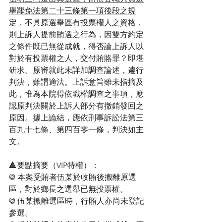
舉罷免法第二十三條第一項後段之規
定，不具原選舉區有投票權人之資格
，
則上訴人提前賄選之行為，因雙方約定
之條件既已無從成就，得否論上訴人以
對於有投票權之人，交付賄賂罪？即堪
研求。原審就此未詳加調查論述，遽行
判決，難謂適法。上訴意旨雖未指摘及
此，惟為本院得依職權調查之事項，應
認原判決關於上訴人部分有撤銷發回之
原因。據上論結，應依刑事訴訟法第三
百九十七條、第四百零一條，判決如主
文。
🔺要點摘要（VIP特權）：
@ 本案受賄者伍某於收賄後搬離原選
區，對於鄉長之選舉已無投票權。
@ 伍某搬離選區時，行賄人亦尚未登記
參選。