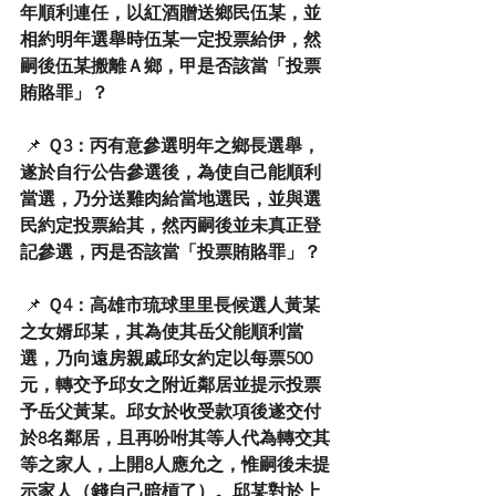
年順利連任，以紅酒贈送鄉民伍某，並
相約明年選舉時伍某一定投票給伊，然
嗣後伍某搬離Ａ鄉，甲是否該當「投票
賄賂罪」？
 📌 
Ｑ3：丙有意參選明年之鄉長選舉，
遂於自行公告參選後，為使自己能順利
當選，乃分送雞肉給當地選民，並與選
民約定投票給其，然丙嗣後並未真正登
記參選，丙是否該當「投票賄賂罪」？ 
 📌 
Ｑ4：高雄市琉球里里長候選人黃某
之女婿邱某，其為使其岳父能順利當
選，乃向遠房親戚邱女約定以每票500
元，轉交予邱女之附近鄰居並提示投票
予岳父黃某。邱女於收受款項後遂交付
於8名鄰居，且再吩咐其等人代為轉交其
等之家人，上開8人應允之，惟嗣後未提
示家人（錢自己暗槓了）。邱某對於上