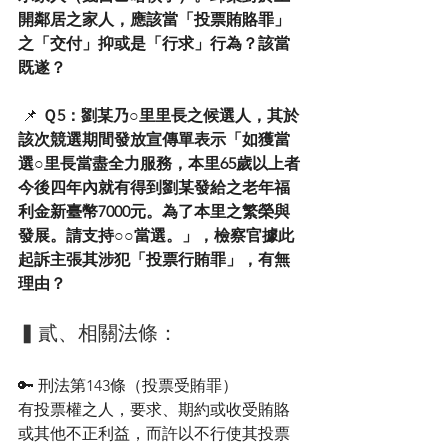
開鄰居之家人，應該當「投票賄賂罪」
之「交付」抑或是「行求」行為？該當
既遂？
 📌 
Ｑ5：劉某乃○里里長之候選人，其於
該次競選期間發放宣傳單表示「如獲當
選○里長當盡全力服務，本里65歲以上者
今後四年內就有得到劉某發給之老年福
利金新臺幣7000元。為了本里之繁榮與
發展。請支持○○當選。」，檢察官據此
起訴主張其涉犯「投票行賄罪」，有無
理由？
▍貳、相關法條：
🔑 刑法第143條（投票受賄罪）
有投票權之人，要求、期約或收受賄賂
或其他不正利益，而許以不行使其投票