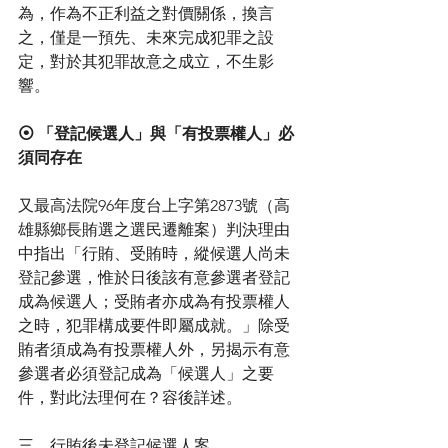
為，作為不正利益之對價關係，換言
之，僅是一預先、未來完成犯罪之設
定，對於其犯罪故意之成立，不生影
響。
⦿ 「登記候選人」與「有投票權人」必
須同存在
又最高法院96年度台上字第2873號（高
雄縣鄉長賄選之選民遷離案）判決理由
中指出「行賄、受賄時，縱候選人尚未
登記參選，惟於日後該有意參選者登記
成為候選人；受賄者亦成為有投票權人
之時，犯罪構成要件即屬成就。」除受
賄者須成為有投票權人外，另揭示有意
參選者必須登記成為「候選人」之要
件，對此法理何在？容後詳述。
三、行賄後未登記候選人案 