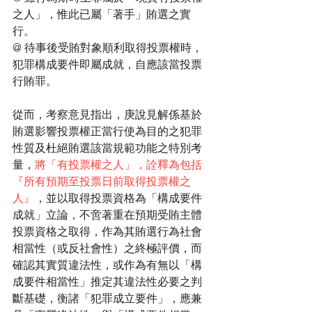
之人」，惟此已屬「著手」賄選之實
行。
@ 待事後受賄對象順利取得投票權時，
犯罪構成要件即屬成就，自應該當投票
行賄罪。
從而，考察意見指出，庚說見解係基於
賄選影響投票權正當行使為目的之犯罪
性質及杜絕賄選該當規範功能之特別考
量，
將「有投票權之人」，詮釋為包括
『所有預期至投票日前取得投票權之
人』
，並以取得投票資格為「構成要件
成就」立論，不啻著重在預期受賄主體
投票資格之取得，作為其賄選行為社會
相當性（或反社會性）之終極評價，而
確認其實質違法性，或作為有無以「構
成要件相當性」推定其違法性必要之判
斷基礎，衡諸「犯罪成立要件」，應兼