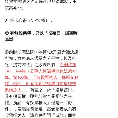
@ 提前賄選之約定條件已無從成就，不
該當本罪。
🔎 筆者心得（VIP特權）：
⦿ 有無投票權，乃以「投票日」屆至時
為斷
揆前開最高法院90年第6次刑庭會議決議
可知，實務為求選舉之公平性，以及杜
絕『提前賄選』之敗壞風氣，
將刑法第
143、144條（公職人員選舉罷免法第99
條、第100條）「有投票權人」採擴充解
釋，包括「所有預期至投票日前取得投
票權之人
」。
簡言之，於「選舉當日」
具有投票權，即能該當本罪受賄之主
體。所謂「有投票權人」僅是一「條
件」，若屬提前賄選，當受賄者成為有
投票權之人，該條件即謂「成就」而完