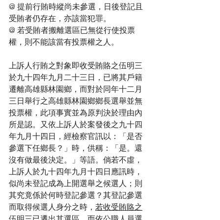
@ 提前行賄時縱尚未參選，日後登記且
受賄者仍存在，亦該當犯罪。
@ 若受賄者搬離選區已無從行使投票
權，則不能該當有投票權之人。
上訴人行賄之對象即收受賄賂之伍明三
於九十四年九月二十三日，已將其戶籍
遷離高雄縣林園鄉，而對於同年十二月
三日舉行之高雄縣林園鄉鄉長選舉並無
投票權，此項事實並為原判決於理由內
所是認。又依上訴人於案發後之九十四
年九月十四日，經檢察官訊以：「是否
參選下任鄉長？」時，供稱：「是。還
沒有做最後決定。」等語。倘若不虛，
上訴人於九十四年九月十四日應訊時，
似尚未登記成為上開選舉之候選人；則
其究竟係於何時登記參選？其登記參選
而取得候選人身分之時，
若收受賄賂之
伍明三已遷出其選區，而依公職人員選