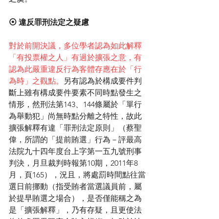
⦿ 違反罪刑法定之疑慮
對於前開決議，多位學者認為如此解釋
「有投票權之人」有過於擴張之意，有
認為此嚴重違反行為客體存應在於「行
為時」之觀點。
另有認為於構成要件判
斷上雖有構成要件要素不同時點發生之
情形，然刑法第143、144條屬於「單行
為舉動犯」尚無時點分離之特性，故此
擴張解釋有違「罪刑法定原則」（蔡聖
偉，所謂的「提前賄選」行為－評最高
法院九十四年度台上字第一五九號刑事
判決，月旦裁判時報第10期，2011年8
月，頁165），況且，將處罰時間點往當
選日前挪動（指受賄者當選議員前，屬
於提早賄選之場合），是否僅能稱之為
是「擴張解釋」，乃有存疑，且更使法