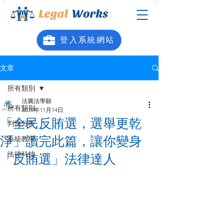
登入系統網站
文章
所有類別
法騰法學願
所有類別
2019年11月14日
「全民反賄選，選舉更乾
判決分析
淨」讀完此篇，讓你變身
系統教學
法律科技
「反賄選」法律達人