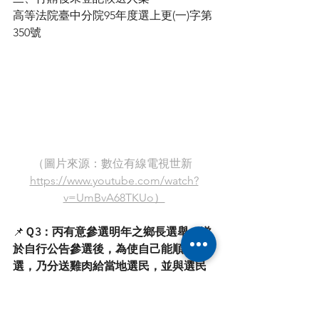
高等法院臺中分院95年度選上更(一)字第
350號
（圖片來源：數位有線電視世新 
https://www.youtube.com/watch?
v=UmBvA68TKUo）
📌
Ｑ3：丙有意參選明年之鄉長選舉，遂
於自行公告參選後，為使自己能順利當
選，乃分送雞肉給當地選民，並與選民
約定投票給其，然丙嗣後並未真正登記
參選，試問丙之行為是否仍該當「投票
賄賂罪」？