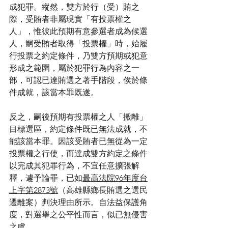
成犯罪。縱然，雙方於行（受）賄之
際，受賄者非屬現實「有投票權之
人」，惟彼此預期有意參選者成為候選
人，嗣受賄者取得「投票權」時，始履
行投票之約定條件，乃雙方預期或犯意
形成之範圍，屬於犯罪行為內容之一
部，可認已達賄選之著手階段，俟於條
件成就，該當本罪既遂。
反之，嗣後預期有投票權之人「搬離」
目標選區，約定條件既已無法成就，不
能該當本罪。因該受賄者已無從為一定
投票權之行使，而達成雙方約定之條件
以完成其犯罪行為，不宜任意擴張解
釋，遽予論罪，已如
最高法院96年度台
上字第2873號
（高雄縣鄉長賄選之選民
遷離案）判決理由所示。自法益保護角
度，對選舉之公平性而言，似已無侵害
之虞。