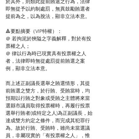
於其外，則類此提前賄選之行為，法律
即無從予以約制處罰，無異鼓勵賄選者
提前為之，以為脫法，顯非立法本意。
🔺要點摘要（VIP特權）：
＠ 若拘泥於狹隘之字義解釋，對於有投
票權之人；
＠ 律以行為時已現實具有投票權之人
者，法律即時無從處罰提前賄選之案
例，顯非立法本意。
而上述正副議長選舉之賄選情形，其提
前賄選之雙方，於行賄、受賄當時，均
預期以行賄之對象或受賄之主體將來當
選縣市議員取得投票權時，再履行投票
選舉行賄者(或特定之人)為正副議長，始
達成雙方約定之條件，而完成其犯罪行
為。故於行賄、受賄時，雖尚未當選議
員，非屬現實的「有投票權之人」，惟