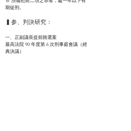
Ⅲ 預備犯前二項之罪者，處一年以下有
期徒刑。
▍参、判決研究：
一、正副議長提前賄選案
最高法院 90 年度第 6 次刑事庭會議（經
典決議）