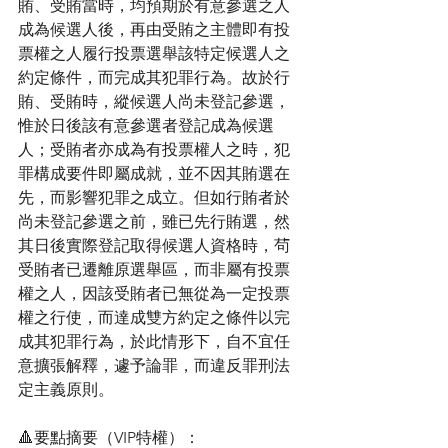
賄、受賄當時，均預期於有意參選之人
成為候選人後，再由受賄之主體即有投
票權之人履行投票選舉該特定候選人之
約定條件，而完成其犯罪行為。故於行
賄、受賄時，縱候選人尚未登記參選，
惟於日後該有意參選者登記成為候選
人；受賄者亦成為有投票權人之時，犯
罪構成要件即屬成就，並不因其賄選在
先，而影響犯罪之成立。但如行賄者於
尚未登記參選之前，雖已先行賄選，然
其日後實際登記取得候選人資格時，茍
受賄者已遷離原選舉區，而非屬有投票
權之人，因該受賄者已無從為一定投票
權之行使，而達成雙方約定之條件以完
成其犯罪行為，於此情形下，自不宜任
意擴張解釋，遽予論罪，而違反罪刑法
定主義原則。
🔺要點摘要（VIP特權）：