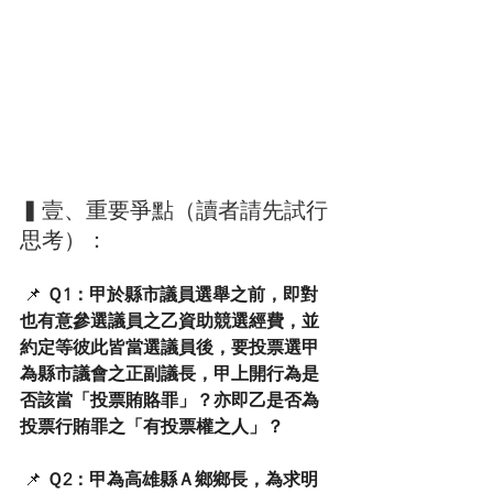
▍壹、重要爭點（讀者請先試行
思考）：
 📌 
Ｑ1：甲於縣市議員選舉之前，即對
也有意參選議員之乙資助競選經費，並
約定等彼此皆當選議員後，要投票選甲
為縣市議會之正副議長，甲上開行為是
否該當「投票賄賂罪」？亦即乙是否為
投票行賄罪之「有投票權之人」？
 📌 
Ｑ2：甲為高雄縣Ａ鄉鄉長，為求明