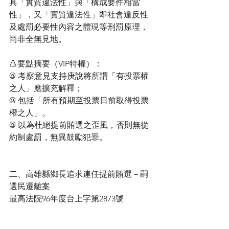
具「實質違法性」與「構成要件相當
性」，又「實質違法性」即社會違反性
及處罰必要性內容之體現等刑罰原理，
尚非全無見地。
🔺要點摘要（VIP特權）：
@ 考察意見支持庚說將所謂「有投票權
之人」應擴充解釋；
@ 包括「所有預期至投票日前取得投票
權之人」。
@ 以為杜絕提前賄選之歪風，否則無從
約制處罰，無異鼓勵犯罪。
二、高雄縣鄉長追求連任提前賄選－嗣
選民遷離案 
最高法院96年度台上字第2873號 