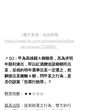
（圖片來源：自由時報 
https://news.ltn.com.tw/news/world/bre
akingnews/1152483）
📌
Ｑ2：甲為高雄縣Ａ鄉鄉長，其為求明
年順利連任，即以紅酒贈送該鄉鄉民伍
某，並相約明年選舉伍某一定選之，然
嗣後伍某搬離Ａ鄉，問甲某之行為，是
否仍該當「投票行賄罪」？
難度指數：★★☆☆☆
最高法院
：提前賄選之行為，雙方於行