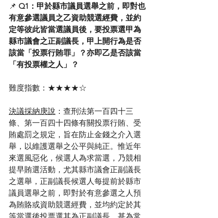
📌 
Q1：甲於縣市議員選舉之前，即對也
有意參選議員之乙資助競選經費，並約
定等彼此皆當選議員後，要投票選甲為
縣市議會之正副議長，甲上開行為是否
該當「投票行賄罪」？亦即乙是否該當
「有投票權之人」？
難度指數：★★★★☆
決議採納庚說
：查刑法第一百四十三
條、第一百四十四條有關投票行賄、受
賄處罰之規定，旨在防止金錢之介入選
舉，以維護選舉之公平與純正。惟近年
來選風惡化，候選人為求當選，乃競相
提早賄選活動，尤其縣市議會正副議長
之選舉，正副議長候選人每提前於縣市
議員選舉之前，即對於有意參選之人預
為賄賂或資助競選經費，並均約定於其
等當選後投票選其為正副議長，甚為常