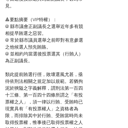
見。
🔺要點摘要（VIP特權）：
@ 縣市議會正副議長之選舉近年多有競
相提早賄選之惡習。
@ 常於縣市議員選舉之前即對有意參選
之他候選人預先賄賂。
@ 並相約均當選後投票選其（行賄人）
為正副議長。
類此提前賄選行徑，敗壞選風尤甚，亟
待依刑法相關之規定加以規範。若猶拘
泥於狹隘之字義解釋，謂刑法第一百四
十三條、第一百四十四條所謂之「有投
票權之人」，須一律以行賄、受賄時已
現實具有「有投票權人」之資格者為
限，而排除其中於行賄、受賄當時尚未
取得投票權，惟事後已取得投票權之人