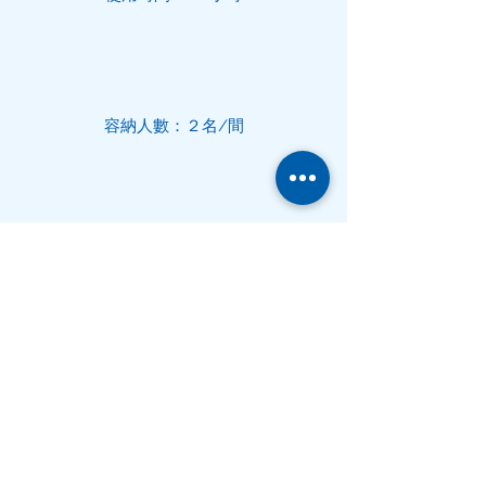
容納人數：
２
名/間
網路/
電源孔​
Free WIFI
申 請 進 駐