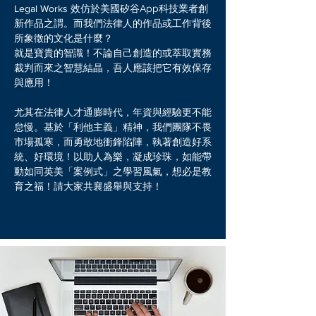
Legal Works
效仿於美國矽谷App科技業者創
新作品之謂。而我們法律人的作品或工作背後
所象徵的文化是什麼？
就是寶貴的智識！不論自己創造的或萃取實務
裁判而來之智慧結晶，吾人應該把它有效保存
與應用！
尤其在法律人才通膨時代，年資與經驗更不能
怠慢。基於「利他主義」精神，我們團隊不畏
市場孤寒，而勇敢地衝鋒陷陣，執著創造好系
統、好環境！以助人為樂，凝成珍珠，如能帶
動如同英美「案例式」之學習風氣，想必是教
育之福！請大家共襄盛舉與支持！