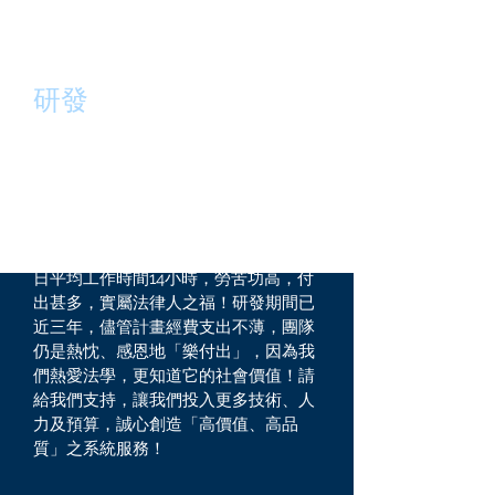
研發
Legal Works
系統研發過程千辛萬苦，
從市場需求挖掘、介面設計、回饋訪
問、程序編程，均未假手他人；工作人
員日以繼夜工作，除不斷地實現創新功
能，更是反覆修正了各種必經錯誤。每
日平均工作時間14小時，勞苦功高，付
出甚多，實屬法律人之福！研發期間已
近三年，儘管計畫經費支出不薄，團隊
仍是熱忱、感恩地「樂付出」，因為我
們熱愛法學，更知道它的社會價值！請
給我們支持，讓我們投入更多技術、人
力及預算，誠心創造「高價值、高品
質」之系統服務！