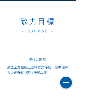
致力目標
- Our goal -
時 代 趨 勢
創造全方位線上法律作業系統，幫助法律
人迅速有效地進行法務工作。
法 律 公 益
擴大法律學術、裁判書之私人間交流分享