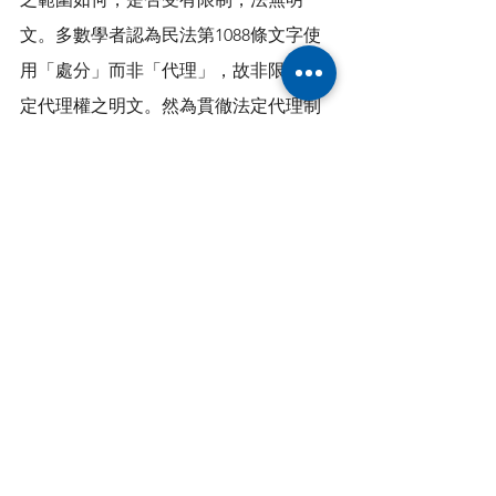
文。多數學者認為民法第1088條文字使
用「處分」而非「代理」，故非限制法
定代理權之明文。然為貫徹法定代理制
度保護未成年人之目的，應「＃目的性
擴張解釋」，認於「代理」情形，仍僅
得於「為子女利益」之範圍內始得為
之。
3.於監護人處分受監護人財產情形，民法
第1101條第1項規定「非為受監護人之利
益，不得使用、代為或同意處分」，已
包含「代理」及「同意處分」之情形，
相較「父母」處分財產之情形，保護上
更為周全。民法第1088條僅就父母「處