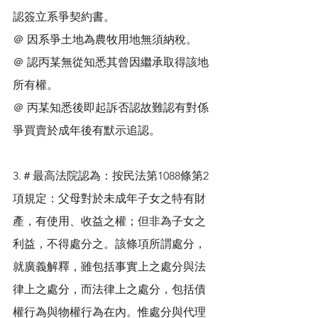
認簽立系爭契約書。
＠ 因系爭土地為農牧用地無須納稅。
＠ 認丙某無從知悉其曾因繼承取得該地
所有權。
＠ 丙某知悉後即起訴否認故難認有對係
爭買賣於成年後有默示追認。
3.＃最高法院認為：按民法第1088條第2
項規定：父母對於未成年子女之特有財
產，有使用、收益之權；但非為子女之
利益，不得處分之。該條項所謂處分，
就廣義解釋，雖包括事實上之處分與法
律上之處分，而法律上之處分，包括債
權行為與物權行為在內。惟處分與代理