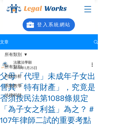
登入系統網站
文章
所有類別
法騰法學願
所有類別
2018年5月25日
父母「代理」未成年子女出
判決分析
售其「特有財產」，究竟是
系統教學
法律科技
否須按民法第1088條規定
「為子女之利益」為之？＃
107年律師二試的重要考點