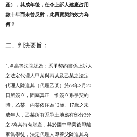
產），其成年後，任令上訴人建廠占用
數十年而未曾反對，此買賣契約效力為
何？
二、判決要旨：
1.＃高等法院認為：系爭契約書係上訴人
之法定代理人甲某與丙某及乙某之法定
代理人陳進其（代理乙某）於63年2月20
日所簽立，固屬真正；惟簽立系爭契約
時，乙某、丙某依序為13歲、17歲之未
成年人，乙某所有系爭土地應有部分3分
之2為其特有財產，其於國中畢業後即離
家當學徒，法定代理人即養父陳進其為