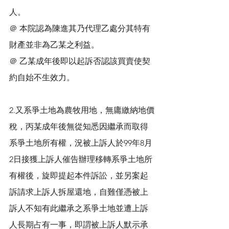
人。
＠ 本院認為陳進其乃代理乙處分其特有
財產並非為乙某之利益。
＠ 乙某成年後即以起訴否認該買賣使契
約自始不生效力。
2.又系爭土地為農牧用地，無庸繳納地價
稅，丙某成年後無從知悉因繼承而取得
系爭土地所有權，況被上訴人於99年8月
2日接獲上訴人催告辦理移轉系爭土地所
有權後，旋即提起本件訴訟，並另案起
訴請求上訴人拆屋還地，自難僅憑被上
訴人不知有此繼承之系爭土地並遭上訴
人長期占有一事，即謂被上訴人默示承