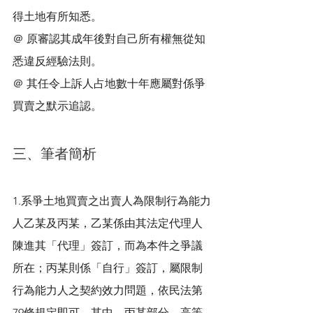
得土地有所知悉。
＠ 原審認其成年後對自己所有權無從知
悉違反經驗法則。
＠ 其任令上訴人占地數十年應屬對係爭
買賣之默示追認。
三、筆者簡析
1.系爭土地買賣之出賣人為限制行為能力
人乙某及丙某，乙某係由其法定代理人
陳進其「代理」簽訂，而為本件之爭議
所在；丙某則係「自行」簽訂，屬限制
行為能力人之契約效力問題，依民法第
79條規定即可。其中，丙某部分，高等