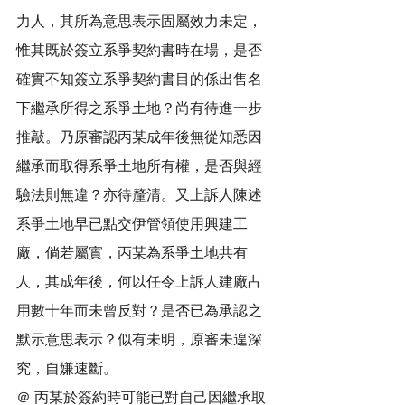
力人，其所為意思表示固屬效力未定，
惟其既於簽立系爭契約書時在場，是否
確實不知簽立系爭契約書目的係出售名
下繼承所得之系爭土地？尚有待進一步
推敲。乃原審認丙某成年後無從知悉因
繼承而取得系爭土地所有權，是否與經
驗法則無違？亦待釐清。又上訴人陳述
系爭土地早已點交伊管領使用興建工
廠，倘若屬實，丙某為系爭土地共有
人，其成年後，何以任令上訴人建廠占
用數十年而未曾反對？是否已為承認之
默示意思表示？似有未明，原審未遑深
究，自嫌速斷。
＠ 丙某於簽約時可能已對自己因繼承取