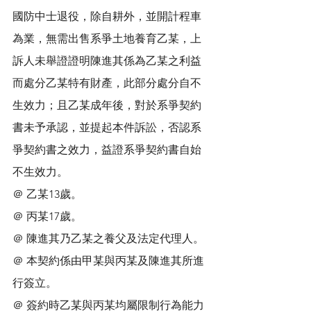
國防中士退役，除自耕外，並開計程車
為業，無需出售系爭土地養育乙某，上
訴人未舉證證明陳進其係為乙某之利益
而處分乙某特有財產，此部分處分自不
生效力；且乙某成年後，對於系爭契約
書未予承認，並提起本件訴訟，否認系
爭契約書之效力，益證系爭契約書自始
不生效力。
＠ 乙某13歲。
＠ 丙某17歲。
＠ 陳進其乃乙某之養父及法定代理人。
＠ 本契約係由甲某與丙某及陳進其所進
行簽立。
＠ 簽約時乙某與丙某均屬限制行為能力